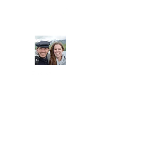
YouTube
Über uns
Im September 2013 verließen wir Europa,
um die Welt zu umsegeln.
Der Plan war,
sich drei Jahre Zeit zu nehmen, um die
Welt zu betrachten.
Inzwischen sind mehr als zehn Jahre
vergangen, und wir haben die
unglaublichsten Dinge erlebt und haben
mit Menschen aus fernen Gefilden