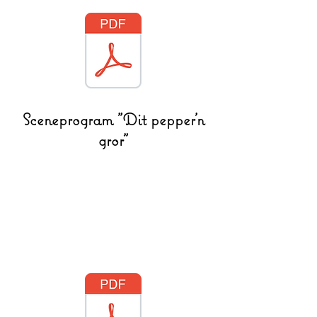
Sceneprogram "Dit pepper'n
gror"