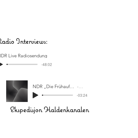
Ra
dio Interviews:
DR Live Radiosendung
-48:02
NDR „Die Frühaufsteher“ - Weltumsegler sitzt fest
Artist Name
-03:24
Ekspedisjon Haldenkanalen