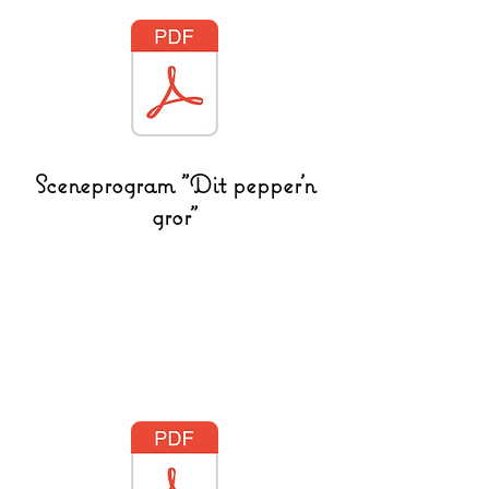
Sceneprogram "Dit pepper'n
gror"