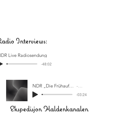
Ra
dio Interviews:
DR Live Radiosendung
-48:02
NDR „Die Frühaufsteher“ - Weltumsegler sitzt fest
Artist Name
-03:24
Ekspedisjon Haldenkanalen