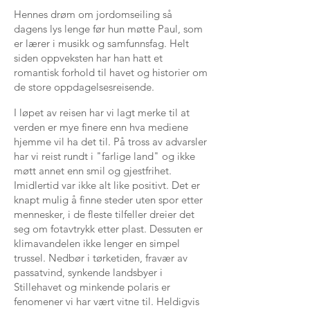
Hennes drøm om jordomseiling så
dagens lys lenge før hun møtte Paul, som
er lærer i musikk og samfunnsfag. Helt
siden oppveksten har han hatt et
romantisk forhold til havet og historier om
de store oppdagelsesreisende.
I løpet av reisen har vi lagt merke til at
verden er mye finere enn hva mediene
hjemme vil ha det til. På tross av advarsler
har vi reist rundt i "farlige land" og ikke
møtt annet enn smil og gjestfrihet.
Imidlertid var ikke alt like positivt. Det er
knapt mulig å finne steder uten spor etter
mennesker, i de fleste tilfeller dreier det
seg om fotavtrykk etter plast. Dessuten er
klimavandelen ikke lenger en simpel
trussel. Nedbør i tørketiden, fravær av
passatvind, synkende landsbyer i
Stillehavet og minkende polaris er
fenomener vi har vært vitne til. Heldigvis