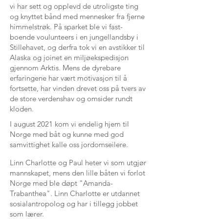
vi har sett og opplevd de utroligste ting
og knyttet bånd med mennesker fra fjerne
himmelstrøk. På sparket ble vi fast-
boende voulunteers i en jungellandsby i
Stillehavet, og derfra tok vi en avstikker til
Alaska og joinet en miljøekspedisjon
gjennom Arktis. Mens de dyrebare
erfaringene har vært motivasjon til å
fortsette, har vinden drevet oss på tvers av
de store verdenshav og omsider rundt
kloden.
I august 2021 kom vi endelig hjem til
Norge med båt og kunne med god
samvittighet kalle oss jordomseilere.
Linn Charlotte og Paul heter vi som utgjør
mannskapet, mens den lille båten vi forlot
Norge med ble døpt "Amanda-
Trabanthea". Linn Charlotte er utdannet
sosialantropolog og har i tillegg jobbet
som lærer.