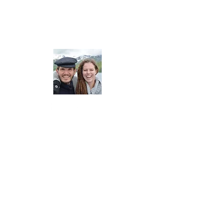
YouTube
About us
September 2013 forlot vi Europa for å
seile jorda rundt.
Planen var å sette av tre år for å se på
verden. Mer enn 10 år har nå gått, og vi
har sett og opplevd det utroligste på
ferden rundt kloden, som hånd i hånd
med foredrags-virksomheten etter hvert
har blitt til en livsstil.