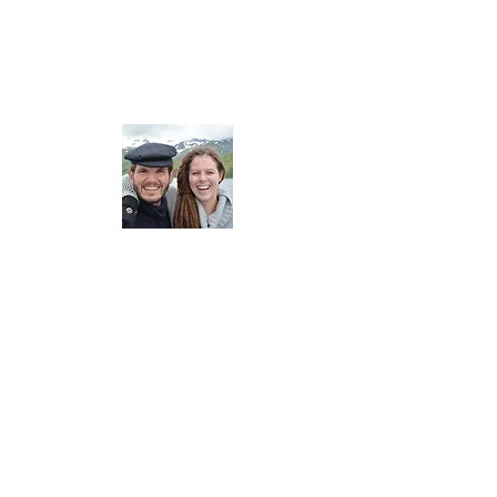
YouTube
About us
September 2013 forlot vi Europa for å
seile jorda rundt.
Planen var å sette av tre år for å se på
verden. Mer enn 10 år har nå gått, og vi
har sett og opplevd det utroligste på
ferden rundt kloden, som hånd i hånd
med foredrags-virksomheten etter hvert