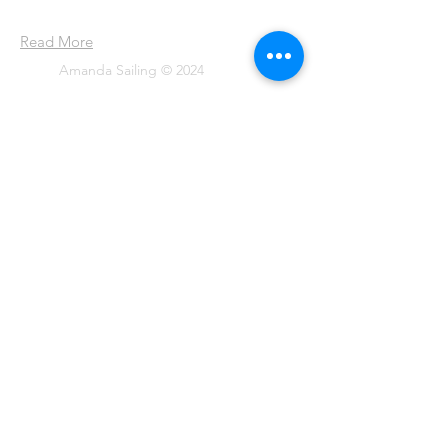
har blitt til en livsstil.
Read More
Amanda Sailing © 2024
Join our mailing list